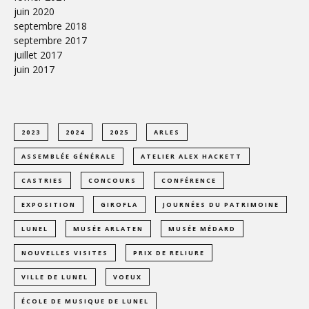
juin 2020
septembre 2018
septembre 2017
juillet 2017
juin 2017
2023
2024
2025
ARLES
ASSEMBLÉE GÉNÉRALE
ATELIER ALEX HACKETT
CASTRIES
CONCOURS
CONFÉRENCE
EXPOSITION
GIROFLA
JOURNÉES DU PATRIMOINE
LUNEL
MUSÉE ARLATEN
MUSÉE MÉDARD
NOUVELLES VISITES
PRIX DE RELIURE
VILLE DE LUNEL
VOEUX
ÉCOLE DE MUSIQUE DE LUNEL