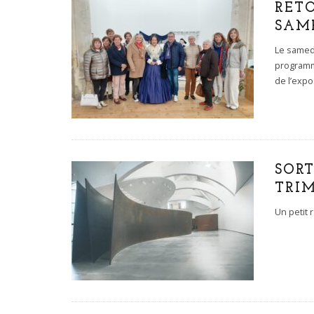
RETO
SAME
Le samedi
programmé
de l’expo
SORT
TRI
Un petit