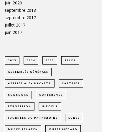
juin 2020
septembre 2018
septembre 2017
juillet 2017
juin 2017
2023
2024
2025
ARLES
ASSEMBLÉE GÉNÉRALE
ATELIER ALEX HACKETT
CASTRIES
CONCOURS
CONFÉRENCE
EXPOSITION
GIROFLA
JOURNÉES DU PATRIMOINE
LUNEL
MUSÉE ARLATEN
MUSÉE MÉDARD