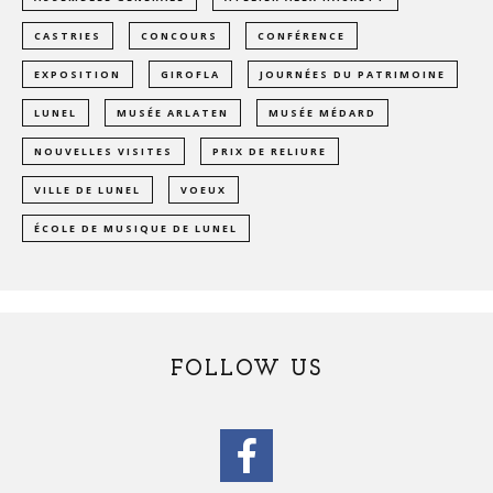
CASTRIES
CONCOURS
CONFÉRENCE
EXPOSITION
GIROFLA
JOURNÉES DU PATRIMOINE
LUNEL
MUSÉE ARLATEN
MUSÉE MÉDARD
NOUVELLES VISITES
PRIX DE RELIURE
VILLE DE LUNEL
VOEUX
ÉCOLE DE MUSIQUE DE LUNEL
FOLLOW US