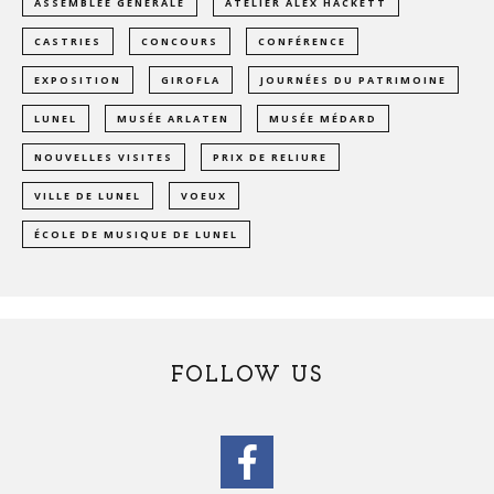
ASSEMBLÉE GÉNÉRALE
ATELIER ALEX HACKETT
CASTRIES
CONCOURS
CONFÉRENCE
EXPOSITION
GIROFLA
JOURNÉES DU PATRIMOINE
LUNEL
MUSÉE ARLATEN
MUSÉE MÉDARD
NOUVELLES VISITES
PRIX DE RELIURE
VILLE DE LUNEL
VOEUX
ÉCOLE DE MUSIQUE DE LUNEL
FOLLOW US