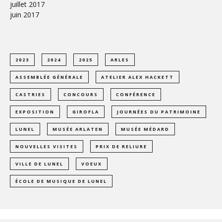
juillet 2017
juin 2017
2023
2024
2025
ARLES
ASSEMBLÉE GÉNÉRALE
ATELIER ALEX HACKETT
CASTRIES
CONCOURS
CONFÉRENCE
EXPOSITION
GIROFLA
JOURNÉES DU PATRIMOINE
LUNEL
MUSÉE ARLATEN
MUSÉE MÉDARD
NOUVELLES VISITES
PRIX DE RELIURE
VILLE DE LUNEL
VOEUX
ÉCOLE DE MUSIQUE DE LUNEL