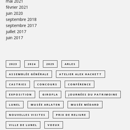
mai 2021
février 2021
juin 2020
septembre 2018
septembre 2017
juillet 2017
juin 2017
2023
2024
2025
ARLES
ASSEMBLÉE GÉNÉRALE
ATELIER ALEX HACKETT
CASTRIES
CONCOURS
CONFÉRENCE
EXPOSITION
GIROFLA
JOURNÉES DU PATRIMOINE
LUNEL
MUSÉE ARLATEN
MUSÉE MÉDARD
NOUVELLES VISITES
PRIX DE RELIURE
VILLE DE LUNEL
VOEUX