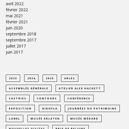
avril 2022
février 2022
mai 2021
février 2021
juin 2020
septembre 2018
septembre 2017
juillet 2017
juin 2017
2023
2024
2025
ARLES
ASSEMBLÉE GÉNÉRALE
ATELIER ALEX HACKETT
CASTRIES
CONCOURS
CONFÉRENCE
EXPOSITION
GIROFLA
JOURNÉES DU PATRIMOINE
LUNEL
MUSÉE ARLATEN
MUSÉE MÉDARD
NOUVELLES VISITES
PRIX DE RELIURE