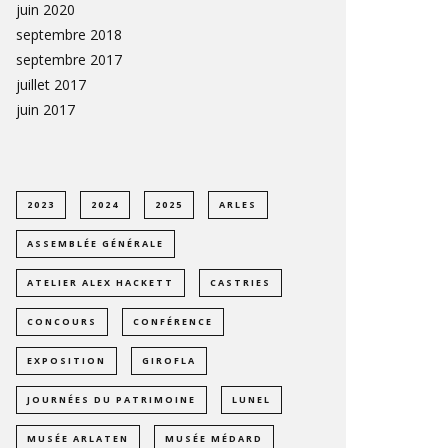
juin 2020
septembre 2018
septembre 2017
juillet 2017
juin 2017
2023
2024
2025
ARLES
ASSEMBLÉE GÉNÉRALE
ATELIER ALEX HACKETT
CASTRIES
CONCOURS
CONFÉRENCE
EXPOSITION
GIROFLA
JOURNÉES DU PATRIMOINE
LUNEL
MUSÉE ARLATEN
MUSÉE MÉDARD