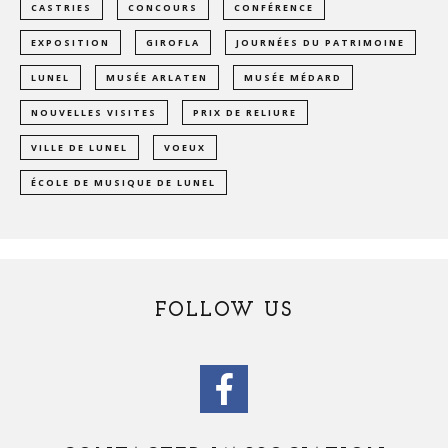
CASTRIES
CONCOURS
CONFÉRENCE
EXPOSITION
GIROFLA
JOURNÉES DU PATRIMOINE
LUNEL
MUSÉE ARLATEN
MUSÉE MÉDARD
NOUVELLES VISITES
PRIX DE RELIURE
VILLE DE LUNEL
VOEUX
ÉCOLE DE MUSIQUE DE LUNEL
FOLLOW US