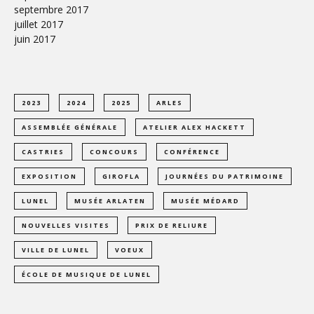
septembre 2017
juillet 2017
juin 2017
2023
2024
2025
ARLES
ASSEMBLÉE GÉNÉRALE
ATELIER ALEX HACKETT
CASTRIES
CONCOURS
CONFÉRENCE
EXPOSITION
GIROFLA
JOURNÉES DU PATRIMOINE
LUNEL
MUSÉE ARLATEN
MUSÉE MÉDARD
NOUVELLES VISITES
PRIX DE RELIURE
VILLE DE LUNEL
VOEUX
ÉCOLE DE MUSIQUE DE LUNEL